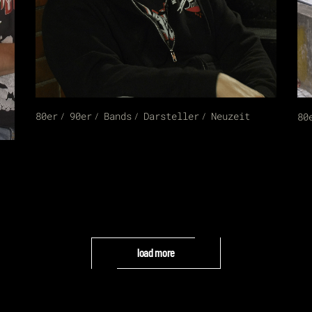
80er
90er
Bands
Darsteller
Neuzeit
80
load more