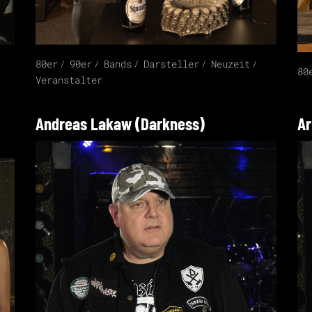
80er
90er
Bands
Darsteller
Neuzeit
80
Veranstalter
Andreas Lakaw (Darkness)
Ar