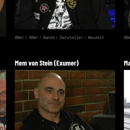
80er
90er
Bands
Darsteller
Neuzeit
80
Mem von Stein (Exumer)
Ma