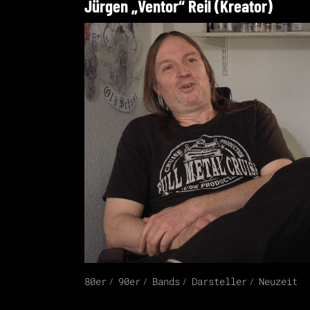
Jürgen „Ventor“ Reil (Kreator)
80er
90er
Bands
Darsteller
Neuzeit