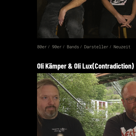
80er
90er
Bands
Darsteller
Neuzeit
Oli Kämper & Oli Lux(Contradiction)