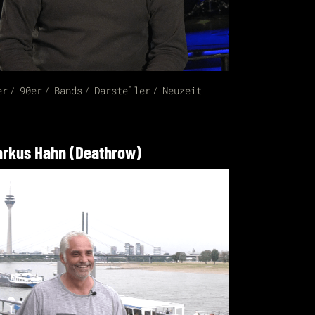
er
90er
Bands
Darsteller
Neuzeit
rkus Hahn (Deathrow)