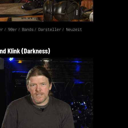
er
90er
Bands
Darsteller
Neuzeit
nd Klink (Darkness)