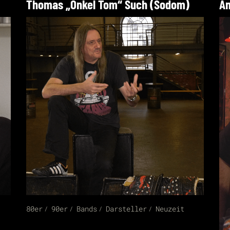
Thomas „Onkel Tom“ Such (Sodom)
An
80er
90er
Bands
Darsteller
Neuzeit