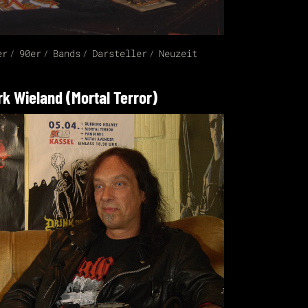
er
90er
Bands
Darsteller
Neuzeit
rk Wieland (Mortal Terror)