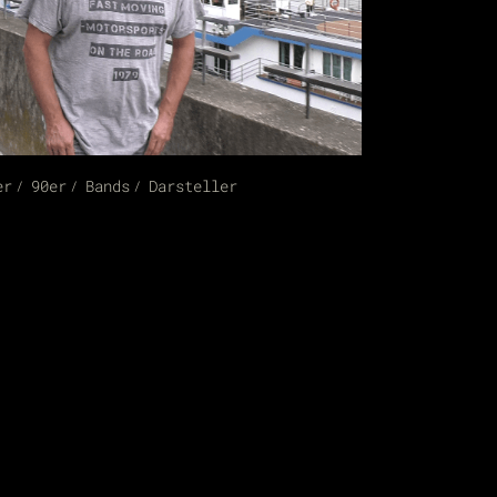
er
90er
Bands
Darsteller