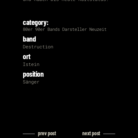
category:
80er
90er
Bands
Darsteller
Neuzeit
band
Destruction
ort
Istein
position
Sänger
prev post
next post