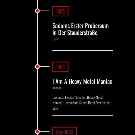
1983
Sodoms Erster Proberaum
In Der Stauderstraße
Essen
1983
I Am A Heavy Metal Maniac
Kanada
Die erste Exciter Scheibe „Heavy Metal
Maniac“ – schnellste Speed Metal Scheibe bis
dato
Sep 1983