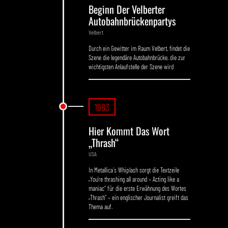
Beginn Der Velberter
Autobahnbrückenpartys
Velbert
Durch ein Gewitter im Raum Velbert, findet die
Szene die legendäre Autobahnbrücke, die zur
wichtigsten Anlaufstelle der Szene wird
1983
Hier Kommt Das Wort
„Thrash“
USA
In Metallica´s Whiplash sorgt die Textzeile
„You’re thrashing all around – Acting like a
maniac“ für die erste Erwähnung des Wortes
„Thrash“ – ein englischer Journalist greift das
Thema auf.