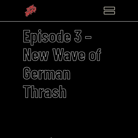
Episode 3 –
New Wave of
German
Thrash