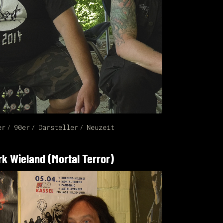
er
90er
Darsteller
Neuzeit
rk Wieland (Mortal Terror)