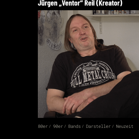
Jürgen „Ventor“ Reil (Kreator)
80er
90er
Bands
Darsteller
Neuzeit