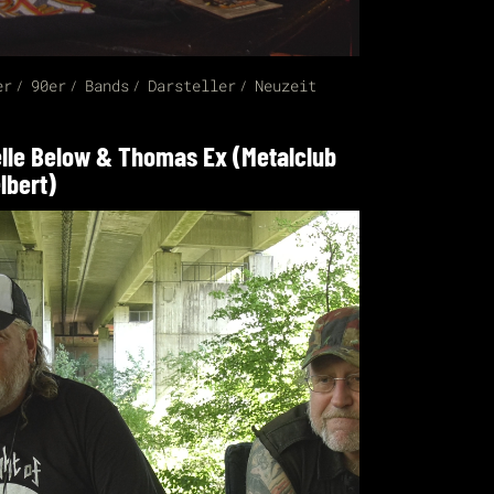
er
90er
Bands
Darsteller
Neuzeit
lle Below & Thomas Ex (Metalclub
lbert)