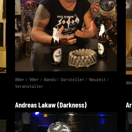
80er
90er
Bands
Darsteller
Neuzeit
80
Veranstalter
Andreas Lakaw (Darkness)
Ar