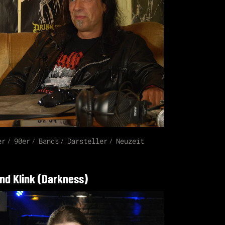
er
90er
Bands
Darsteller
Neuzeit
nd Klink (Darkness)