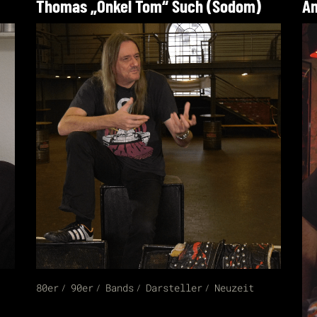
Thomas „Onkel Tom“ Such (Sodom)
An
80er
90er
Bands
Darsteller
Neuzeit