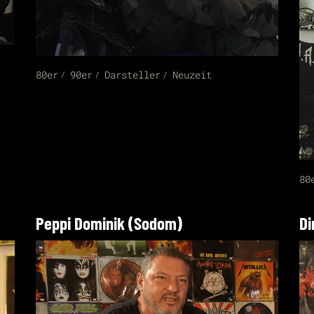
80er
90er
Darsteller
Neuzeit
80
Peppi Dominik (Sodom)
Di