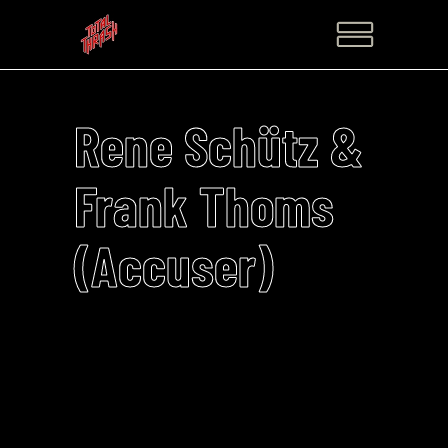
Rene Schütz &
Frank Thoms
(Accuser)