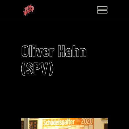
Oliver Hahn
(SPV)