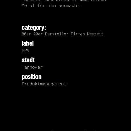
Metal für ihn ausmacht.
category:
80er
90er
Darsteller
Firmen
Neuzeit
label
SPV
stadt
Hannover
position
Produktmanagement