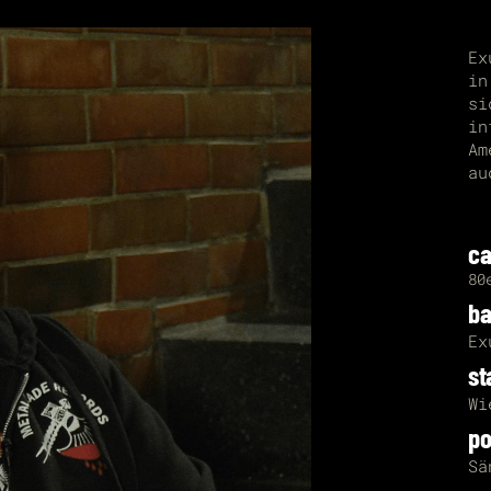
Ex
in
si
in
Am
au
ca
80
b
Ex
st
Wi
po
Sä