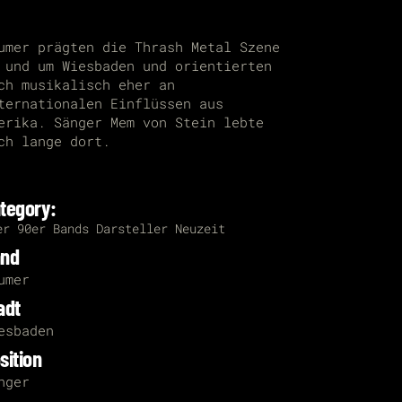
umer prägten die Thrash Metal Szene
 und um Wiesbaden und orientierten
ch musikalisch eher an
ternationalen Einflüssen aus
erika. Sänger Mem von Stein lebte
ch lange dort.
tegory:
er
90er
Bands
Darsteller
Neuzeit
and
umer
adt
esbaden
sition
nger