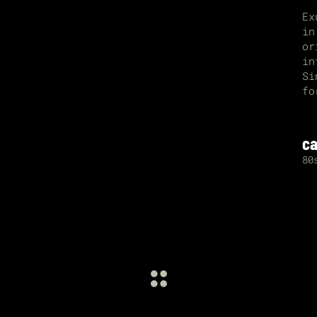
Ex
in
or
in
Si
fo
ca
80