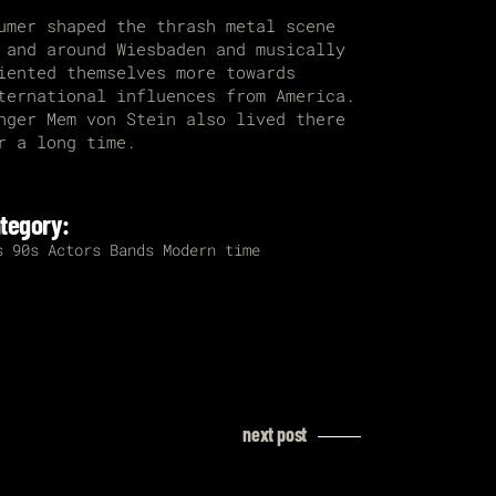
umer shaped the thrash metal scene
 and around Wiesbaden and musically
iented themselves more towards
ternational influences from America.
nger Mem von Stein also lived there
r a long time.
tegory:
s
90s
Actors
Bands
Modern time
next post