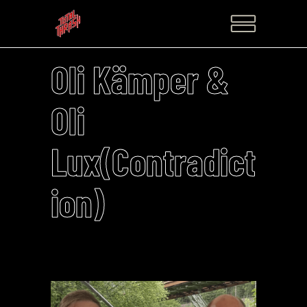
Oli Kämper &
Oli
Lux(Contradict
ion)