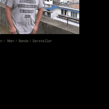
er
90er
Bands
Darsteller