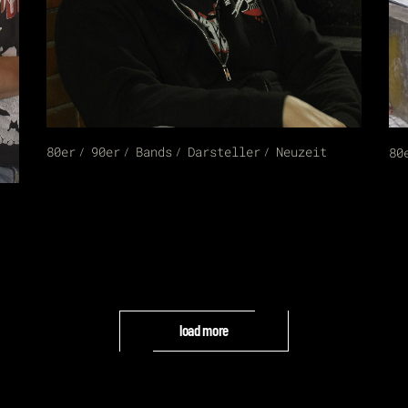
80er
90er
Bands
Darsteller
Neuzeit
80
load more