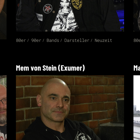
80er
90er
Bands
Darsteller
Neuzeit
80
Mem von Stein (Exumer)
Ma