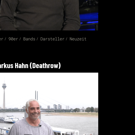
er
90er
Bands
Darsteller
Neuzeit
rkus Hahn (Deathrow)