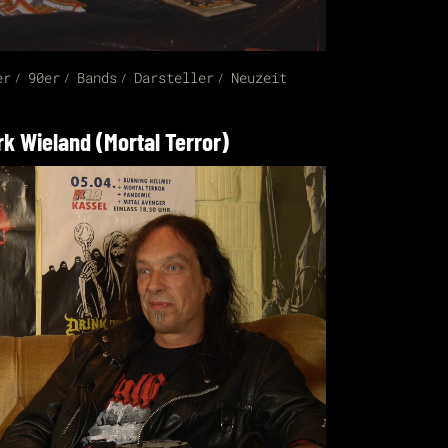
er
90er
Bands
Darsteller
Neuzeit
rk Wieland (Mortal Terror)