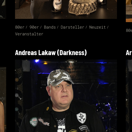
80er
90er
Bands
Darsteller
Neuzeit
80
Veranstalter
Andreas Lakaw (Darkness)
Ar