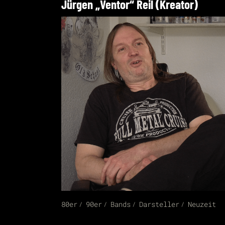
Jürgen „Ventor“ Reil (Kreator)
80er
90er
Bands
Darsteller
Neuzeit