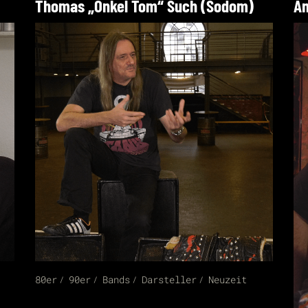
Thomas „Onkel Tom“ Such (Sodom)
An
80er
90er
Bands
Darsteller
Neuzeit