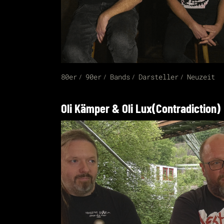
80er
90er
Bands
Darsteller
Neuzeit
Oli Kämper & Oli Lux(Contradiction)