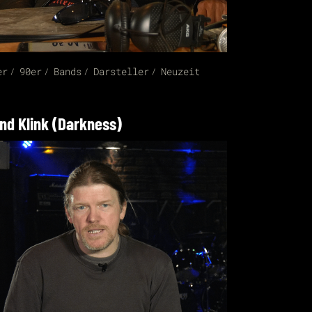
er
90er
Bands
Darsteller
Neuzeit
nd Klink (Darkness)