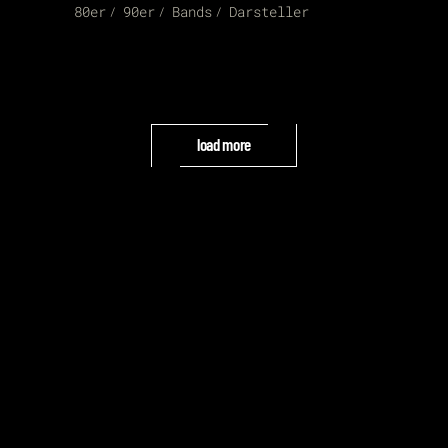
80er
90er
Bands
Darsteller
load more