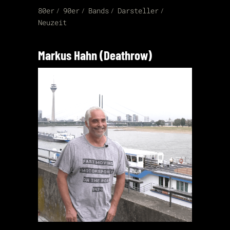
80er
90er
Bands
Darsteller
Neuzeit
Markus Hahn (Deathrow)