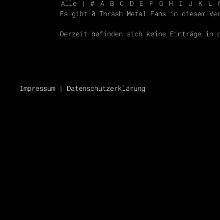
Alle
|
#
A
B
C
D
E
F
G
H
I
J
K
L
Es gibt 0 Thrash Metal Fans in diesem Ve
Derzeit befinden sich keine Einträge in 
Impressum
|
Datenschutzerklärung