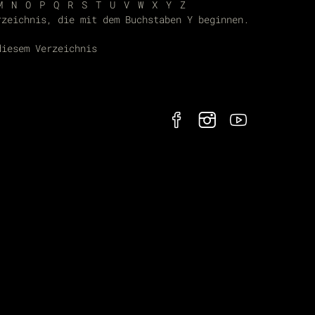
M
N
O
P
Q
R
S
T
U
V
W
X
Y
Z
rzeichnis, die mit dem Buchstaben Y beginnen.
diesem Verzeichnis