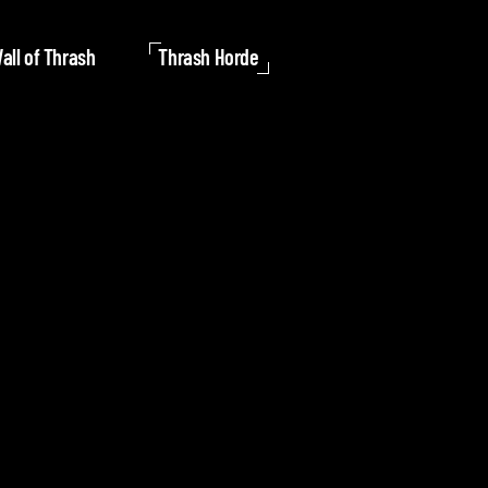
all of Thrash
Thrash Horde