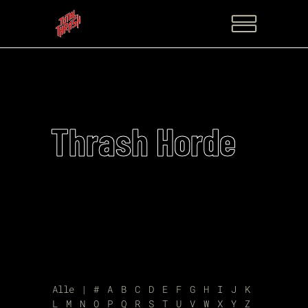
Thrash Horde
Alle
|
#
A
B
C
D
E
F
G
H
I
J
K
L
M
N
O
P
Q
R
S
T
U
V
W
X
Y
Z