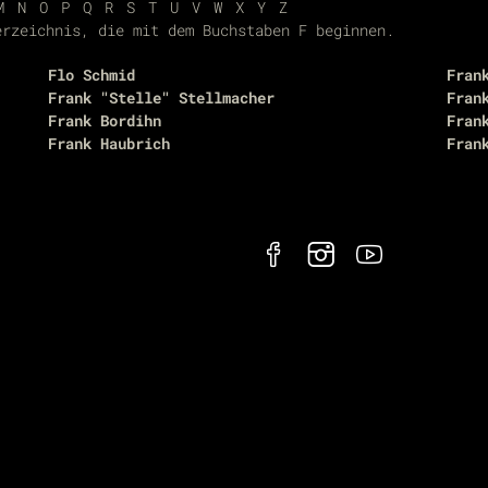
M
N
O
P
Q
R
S
T
U
V
W
X
Y
Z
erzeichnis, die mit dem Buchstaben F beginnen.
Flo Schmid
Fran
Frank "Stelle" Stellmacher
Fran
Frank Bordihn
Fran
Frank Haubrich
Fran