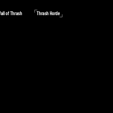
all of Thrash
Thrash Horde