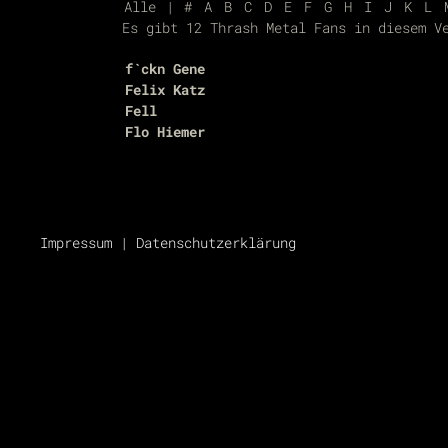
Alle
|
#
A
B
C
D
E
F
G
H
I
J
K
L
Es gibt 12 Thrash Metal Fans in diesem V
f`ckn Gene
Felix Katz
Fell
Flo Hiemer
Impressum
|
Datenschutzerklärung