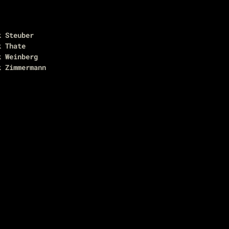
k Steuber
k Thate
k Weinberg
k Zimmermann