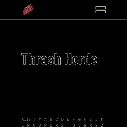
Thrash Horde
Alle
|
#
A
B
C
D
E
F
G
H
I
J
K
L
M
N
O
P
Q
R
S
T
U
V
W
X
Y
Z