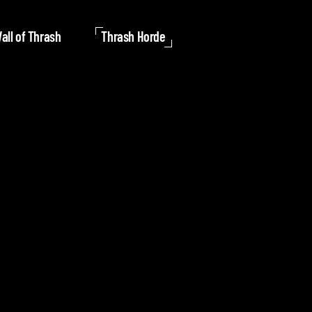
all of Thrash
Thrash Horde