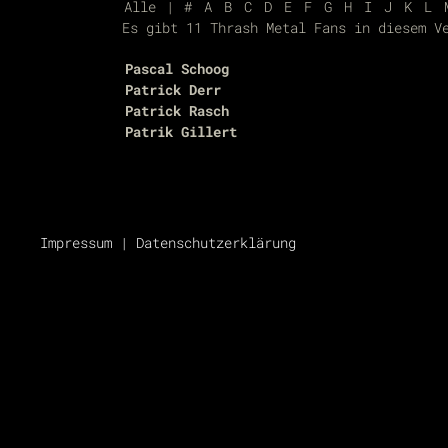
Alle
|
#
A
B
C
D
E
F
G
H
I
J
K
L
Es gibt 11 Thrash Metal Fans in diesem V
Pascal Schoog
Patrick Derr
Patrick Rasch
Patrik Gillert
Impressum
|
Datenschutzerklärung