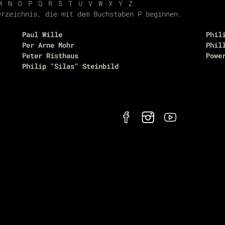
M
N
O
P
Q
R
S
T
U
V
W
X
Y
Z
erzeichnis, die mit dem Buchstaben P beginnen.
Paul Wille
Phil
Per Arne Mohr
Phil
Peter Risthaus
Powe
Philip "Silas" Steinbild