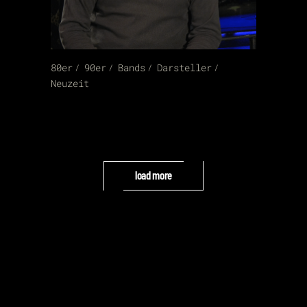
80er
90er
Bands
Darsteller
Neuzeit
load more