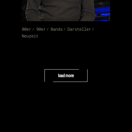
80er
90er
Bands
Darsteller
Neuzeit
load more