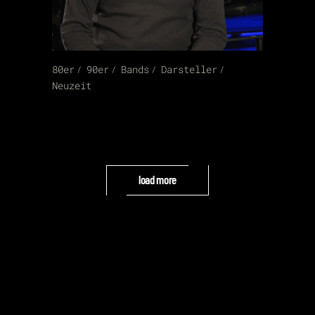
80er
90er
Bands
Darsteller
Neuzeit
load more