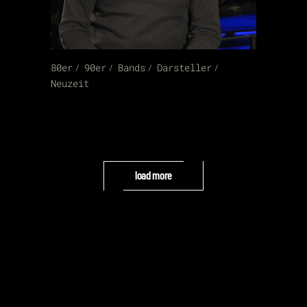
80er
90er
Bands
Darsteller
Neuzeit
load more