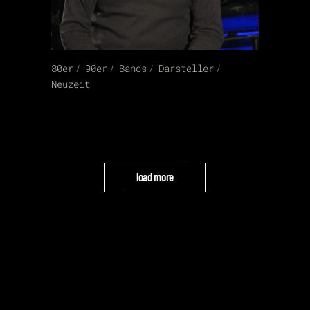
80er
90er
Bands
Darsteller
Neuzeit
load more