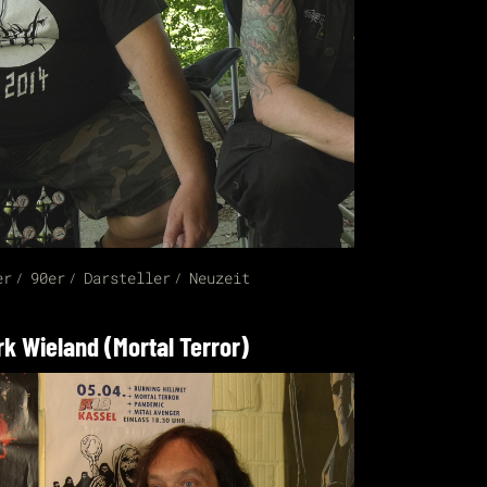
er
90er
Darsteller
Neuzeit
rk Wieland (Mortal Terror)