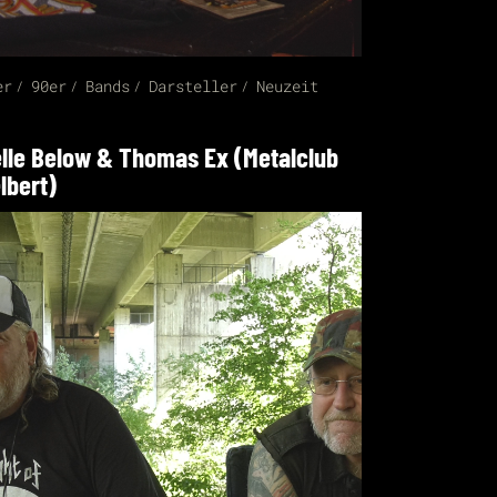
er
90er
Bands
Darsteller
Neuzeit
lle Below & Thomas Ex (Metalclub
lbert)