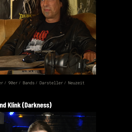
er
90er
Bands
Darsteller
Neuzeit
nd Klink (Darkness)