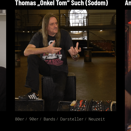
Thomas „Onkel Tom“ Such (Sodom)
An
80er
90er
Bands
Darsteller
Neuzeit