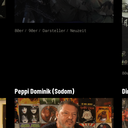
80er
90er
Darsteller
Neuzeit
80
Peppi Dominik (Sodom)
Di