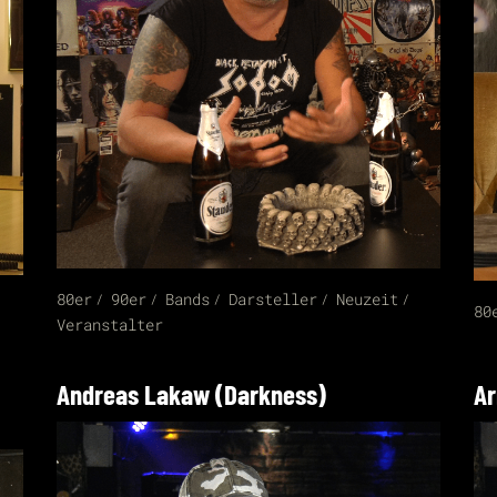
80er
90er
Bands
Darsteller
Neuzeit
80
Veranstalter
Andreas Lakaw (Darkness)
Ar