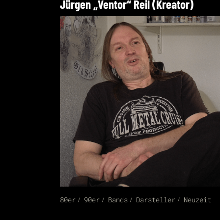
Jürgen „Ventor“ Reil (Kreator)
80er
90er
Bands
Darsteller
Neuzeit