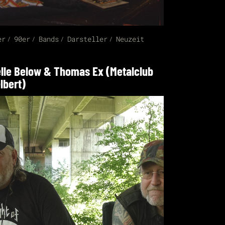
er
90er
Bands
Darsteller
Neuzeit
lle Below & Thomas Ex (Metalclub
lbert)