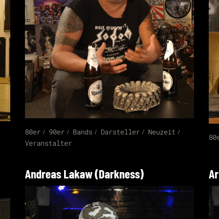
80er
90er
Bands
Darsteller
Neuzeit
80
Veranstalter
Andreas Lakaw (Darkness)
Ar