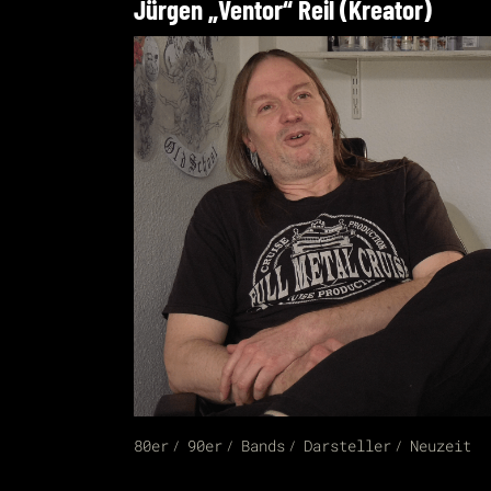
Jürgen „Ventor“ Reil (Kreator)
80er
90er
Bands
Darsteller
Neuzeit