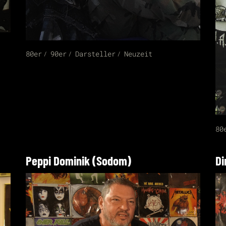
80er
90er
Darsteller
Neuzeit
80
Peppi Dominik (Sodom)
Di