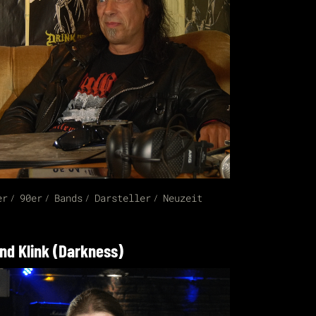
er
90er
Bands
Darsteller
Neuzeit
nd Klink (Darkness)