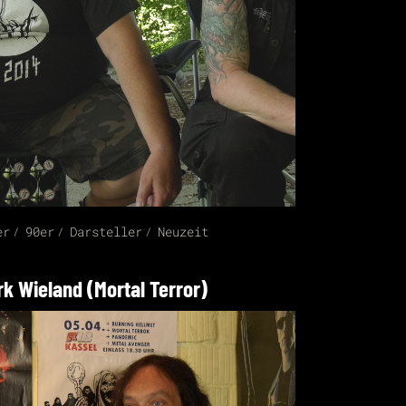
er
90er
Darsteller
Neuzeit
rk Wieland (Mortal Terror)