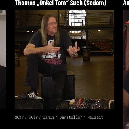
Thomas „Onkel Tom“ Such (Sodom)
An
80er
90er
Bands
Darsteller
Neuzeit