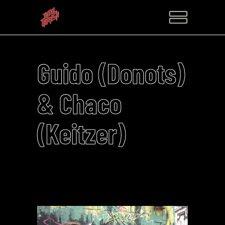
Guido (Donots)
& Chaco
(Keitzer)