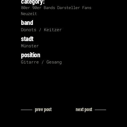
category:
80er
90er
Bands
Darsteller
Fans
Neuzeit
band
Donots / Keitzer
stadt
Münster
position
Gitarre / Gesang
prev post
next post