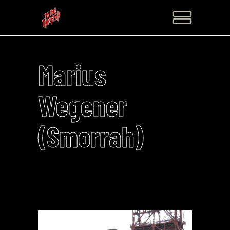
Marius
Wegener
(Smorrah)