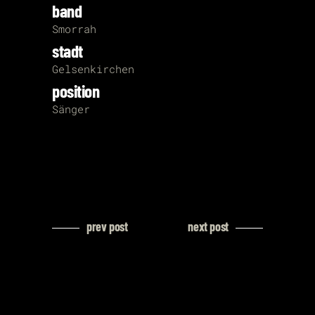
band
Smorrah
stadt
Gelsenkirchen
position
Sänger
prev post
next post