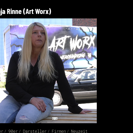
ja Rinne (Art Worx)
er
90er
Darsteller
Firmen
Neuzeit