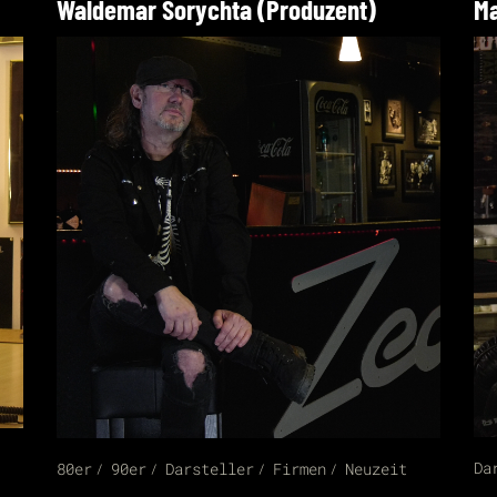
Waldemar Sorychta (Produzent)
Ma
Da
80er
90er
Darsteller
Firmen
Neuzeit