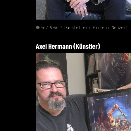
80er
90er
Darsteller
Firmen
Neuzeit
Axel Hermann (Künstler)