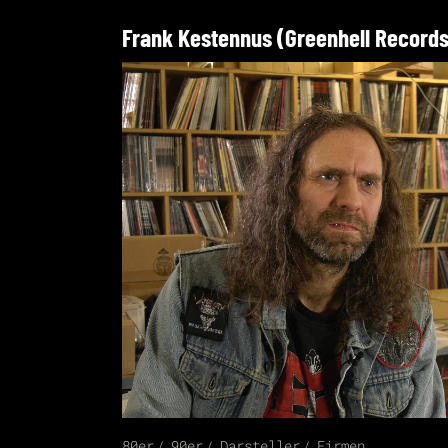
Frank Kestennus (Greenhell Records
80er
90er
Darsteller
Firmen