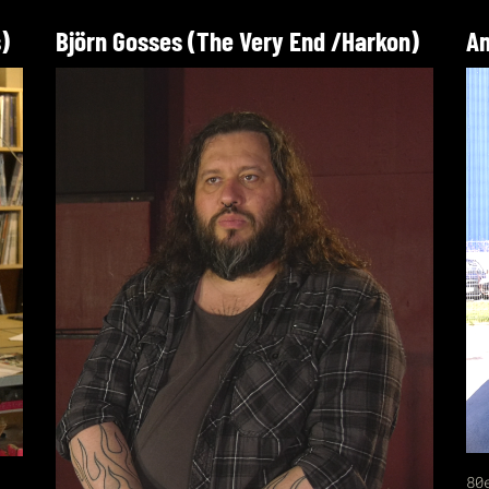
)
Björn Gosses (The Very End /Harkon)
An
80