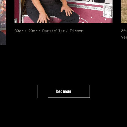
80
80er
90er
Darsteller
Firmen
Ve
load more