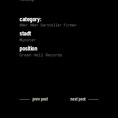
category:
80er
90er
Darsteller
Firmen
stadt
Münster
position
Green Hell Records
prev post
next post