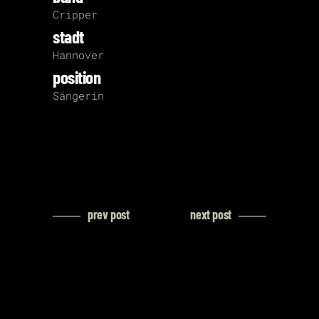
Cripper
stadt
Hannover
position
Sängerin
prev post
next post