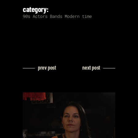
category:
90s
Actors
Bands
Modern time
prev post
next post