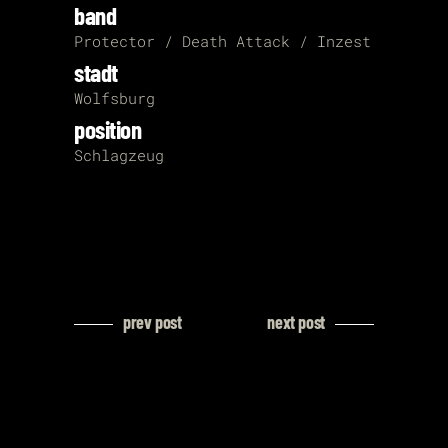
band
Protector / Death Attack / Inzest
stadt
Wolfsburg
position
Schlagzeug
prev post
next post