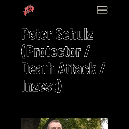
Peter Schulz
(Protector /
Death Attack /
Inzest)