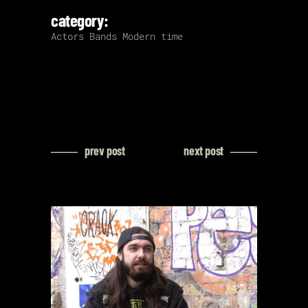
category:
Actors
Bands
Modern time
prev post
next post