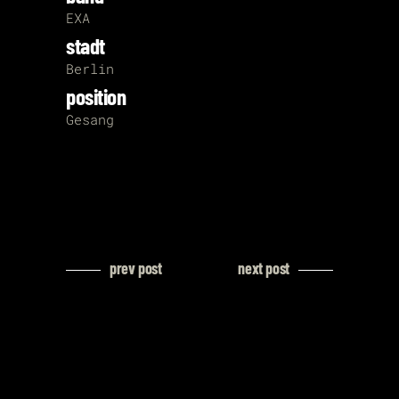
EXA
stadt
Berlin
position
Gesang
prev post
next post