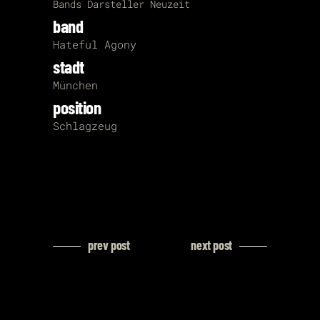
Bands
Darsteller
Neuzeit
band
Hateful Agony
stadt
München
position
Schlagzeug
prev post
next post