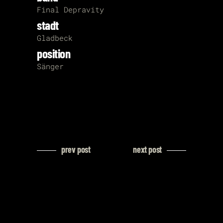
Final Depravity
stadt
Gladbeck
position
Sänger
prev post
next post