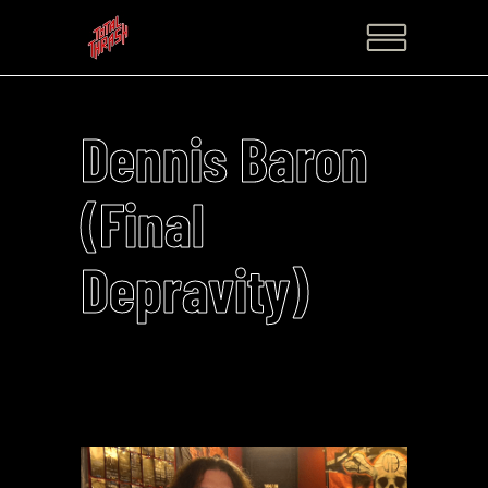
Dennis Baron
(Final
Depravity)