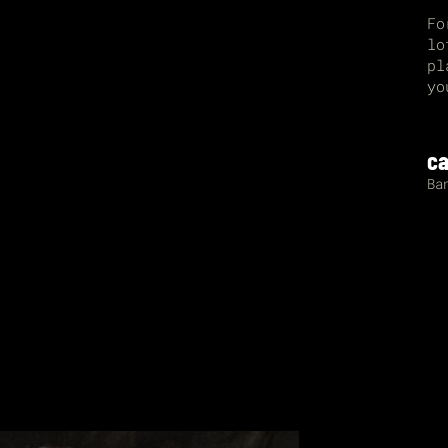
Fo
lo
pl
yo
ca
Ba