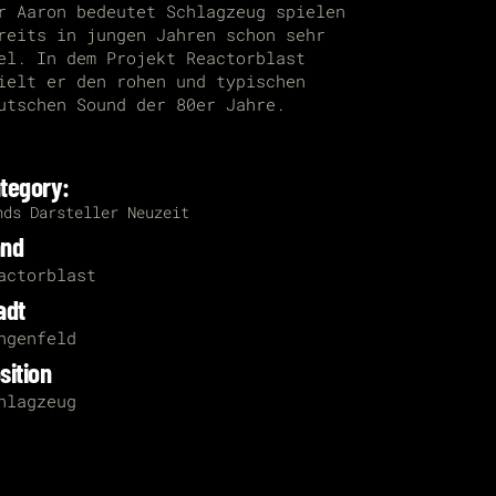
r Aaron bedeutet Schlagzeug spielen
reits in jungen Jahren schon sehr
el. In dem Projekt Reactorblast
ielt er den rohen und typischen
utschen Sound der 80er Jahre.
tegory:
nds
Darsteller
Neuzeit
and
actorblast
adt
ngenfeld
sition
hlagzeug