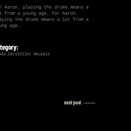
r Aaron, playing the drums means a
t from a young age. For Aaron,
aying the drums means a lot from a
ung age.
tegory:
nds
Darsteller
Neuzeit
next post