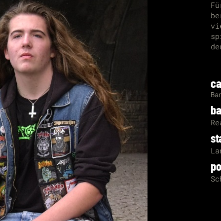
Fü
be
vi
sp
de
ca
Ba
b
Re
st
La
po
Sc