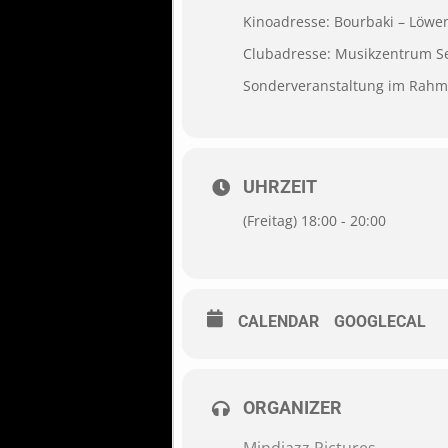
Kinoadresse: Bourbaki –
Löwen
Clubadresse: Musikzentrum S
Sonderveranstaltung im Rahme
UHRZEIT
(Freitag) 18:00 - 20:00
CALENDAR
GOOGLECAL
ORGANIZER