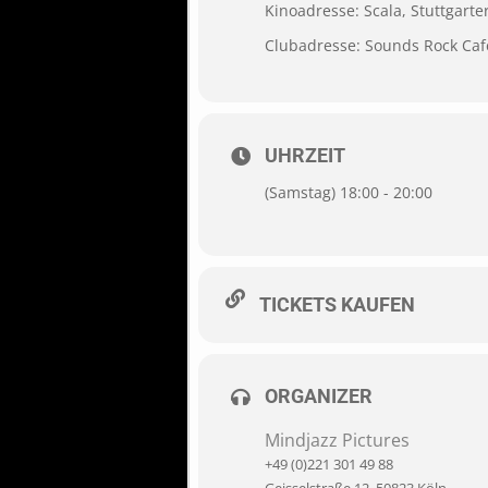
Kinoadresse: Scala, Stuttgarte
Clubadresse: Sounds Rock Café
UHRZEIT
(Samstag) 18:00 - 20:00
TICKETS KAUFEN
ORGANIZER
Mindjazz Pictures
+49 (0)221 301 49 88