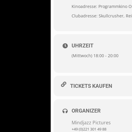
Kinoadresse: Programmkino O
Clubadresse: Skullcrusher,
Re
UHRZEIT
(Mittwoch) 18:00 - 20:00
TICKETS KAUFEN
ORGANIZER
Mindjazz Pictures
+49 (0)221 301 49 88