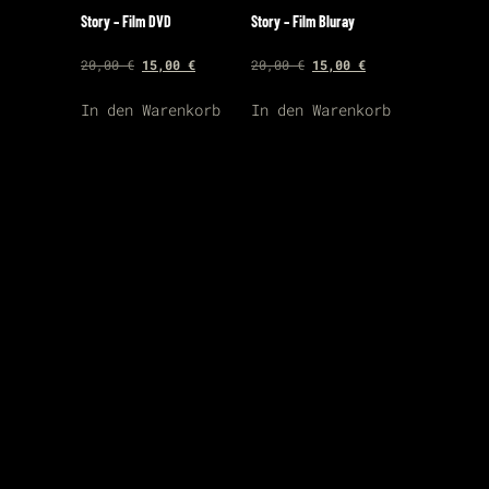
Story – Film DVD
Story – Film Bluray
Ursprünglicher
Aktueller
Ursprünglicher
Aktueller
20,00
€
15,00
€
20,00
€
15,00
€
Preis
Preis
Preis
Preis
In den Warenkorb
In den Warenkorb
war:
ist:
war:
ist:
20,00 €
15,00 €.
20,00 €
15,00 €.