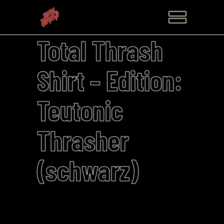
Total Thrash
Shirt – Edition:
Teutonic
Thrasher
(schwarz)