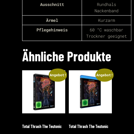
Ausschnitt
Rundhals
Nackenband
Ärmel
Kurzarm
Pflegehinweis
60 °C waschbar
Trockner geeignet
Ähnliche Produkte
Angebot!
Angebot!
Total Thrash The Teutonic
Total Thrash The Teutonic