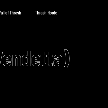
all of Thrash
Thrash Horde
Vendetta)