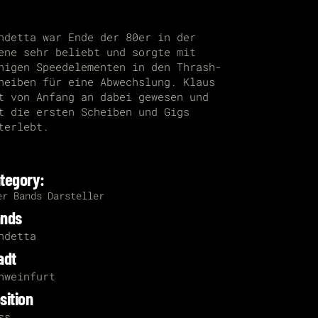
ndetta war Ende der 80er in der
ene sehr beliebt und sorgte mit
nigen Speedelementen in den Thrash-
heiben für eine Abwechslung. Klaus
t von Anfang an dabei gewesen und
t die ersten Scheiben und Gigs
terlebt.
tegory:
er
Bands
Darsteller
nds
ndetta
adt
hweinfurt
sition
ss