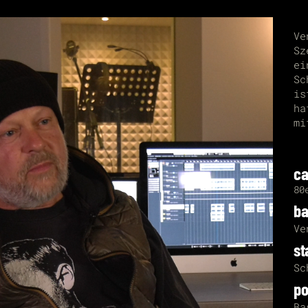
Ve
Sz
ei
Sc
is
ha
mi
ca
80
ba
Ve
st
Sc
po
Ba