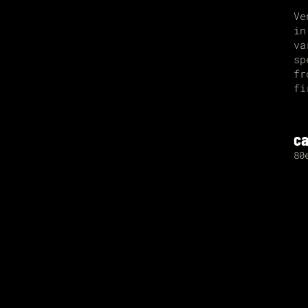
Ve
in
va
sp
fr
fi
ca
80